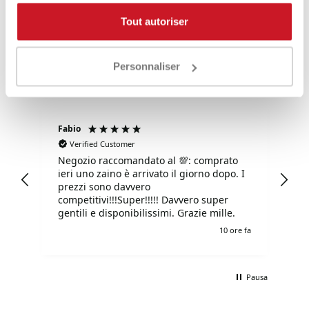
4,85
Valutazioni
Tout autoriser
3.576
Recensioni
Personnaliser
Fabio
Ma
Verified Customer
Negozio raccomandato al 💯: comprato
Tu
ieri uno zaino è arrivato il giorno dopo. I
tu
prezzi sono davvero
competitivi!!!Super!!!!! Davvero super
gentili e disponibilissimi. Grazie mille.
 ago
10 ore fa
Pausa