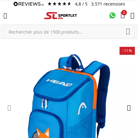
4,8
/ 5
3.571
recensioni
0
-11%