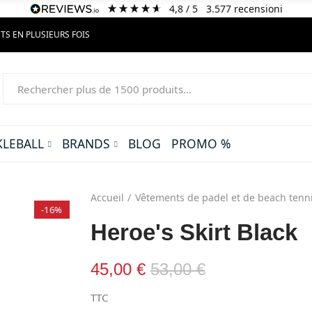
4,8
/ 5
3.577
recensioni
TS EN PLUSIEURS FOIS
KLEBALL
BRANDS
BLOG
PROMO %
Accueil
Vêtements de padel et de beach tenn
-16%
Heroe's Skirt Black
45,00 €
53,00 €
TTC