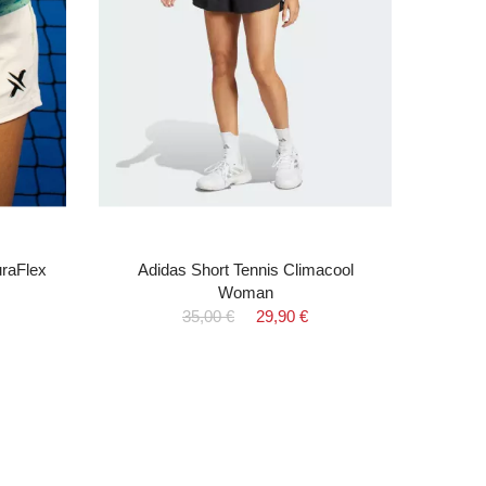
uraFlex
Adidas Short Tennis Climacool
Woman
35,00 €
29,90 €