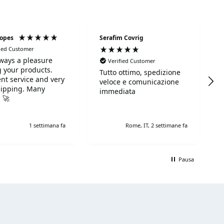
Lopes
Serafim Covrig
fied Customer
always a pleasure
Verified Customer
 your products.
Tutto ottimo, spedizione
ent service and very
veloce e comunicazione
hipping. Many
immediata
 🚀
1 settimana fa
Rome, IT, 2 settimane fa
Pausa