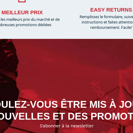
EASY RETURNS
MEILLEUR PRIX
Remplissez le formulaire, suiv
 les meilleurs prix du marché et de
instructions et faites attenti
breuses promotions dédiées
remboursement. Facile!
ULEZ-VOUS ÊTRE MIS À J
OUVELLES ET DES PROMOT
S'abonner à la newsletter