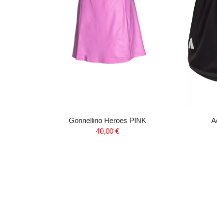
cool
Gonnellino Heroes PINK
A
40,00 €