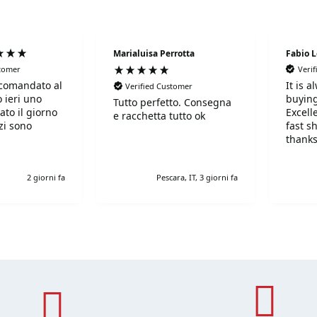
Marialuisa Perrotta
Fabio 
stomer
Veri
comandato al
It is 
Verified Customer
 ieri uno
buying
Tutto perfetto. Consegna
ato il giorno
Excell
e racchetta tutto ok
fast s
thanks
!Super!!!!!
r gentili e
2 giorni fa
Pescara, IT, 3 giorni fa
simi. Grazie