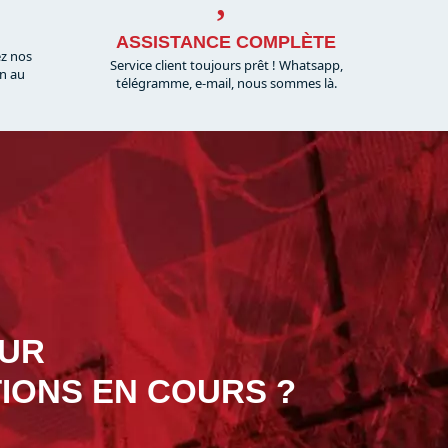
ASSISTANCE COMPLÈTE
ez nos
Service client toujours prêt ! Whatsapp,
on au
télégramme, e-mail, nous sommes là.​
OUR
IONS EN COURS ?