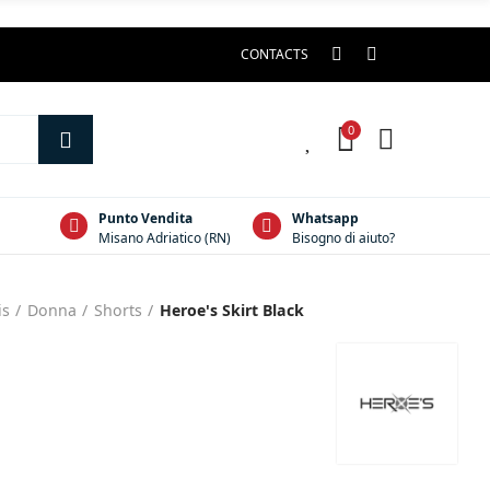
CONTACTS
0
0
Punto Vendita
Whatsapp
Misano Adriatico (RN)
Bisogno di aiuto?
is
Donna
Shorts
Heroe's Skirt Black