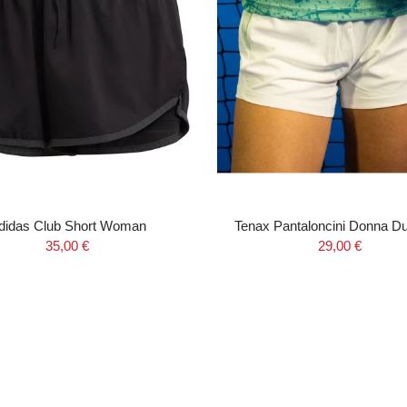
didas Club Short Woman
Tenax Pantaloncini Donna D
35,00 €
29,00 €