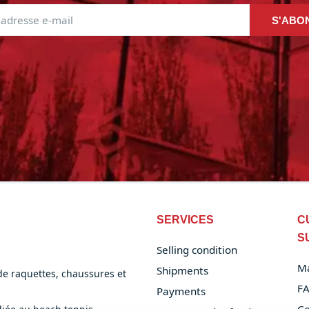
S'ABO
SERVICES
C
S
Selling condition
M
Shipments
 de raquettes, chaussures et
F
Payments