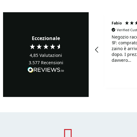
Fabrizio Ghione
Fabio
Verified Cu
Negozio rac
Verified Customer
Eccezionale
💯: comprato
Precisi ...buoni prezzi
zaino è arriv
dopo. I prezzi sono
4,85
Valutazioni
davvero
3.577
Recensioni
competitivi!!
Davvero supe
Turin, IT, 2 giorni fa
disponibilis
mille.