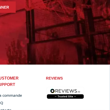
NNER
USTOMER
REVIEWS
UPPORT
a commande
AQ