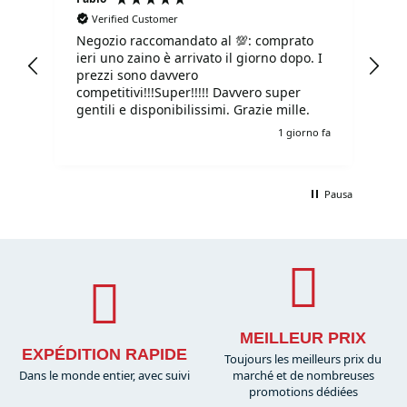
Verified Customer
Negozio raccomandato al 💯: comprato
Tu
ieri uno zaino è arrivato il giorno dopo. I
tu
prezzi sono davvero
competitivi!!!Super!!!!! Davvero super
gentili e disponibilissimi. Grazie mille.
o fa
1 giorno fa
Pausa
MEILLEUR PRIX
EXPÉDITION RAPIDE
Toujours les meilleurs prix du
Dans le monde entier, avec suivi
marché et de nombreuses
promotions dédiées