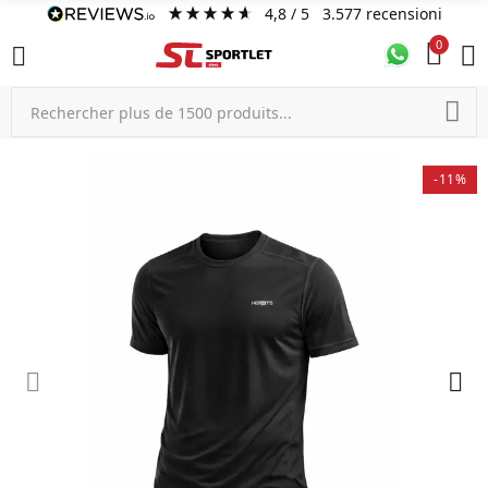
4,8
/ 5
3.577
recensioni
0
-11%