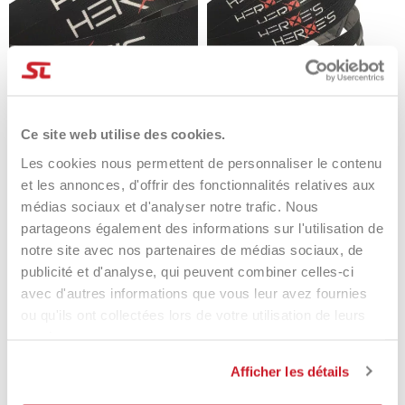
Ce site web utilise des cookies.
Les cookies nous permettent de personnaliser le contenu
Copritesta Racchetta Padel
Copritesta Racchetta Beach
et les annonces, d'offrir des fonctionnalités relatives aux
Heroe’s
Tennis Heroe's
médias sociaux et d'analyser notre trafic. Nous
10,00 €
10,00 €
partageons également des informations sur l'utilisation de
notre site avec nos partenaires de médias sociaux, de
publicité et d'analyse, qui peuvent combiner celles-ci
avec d'autres informations que vous leur avez fournies
ou qu'ils ont collectées lors de votre utilisation de leurs
services.
Eccezionale
Afficher les détails