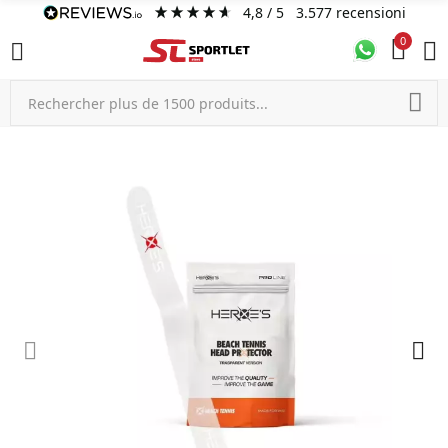
4,8
/ 5
3.577
recensioni
0