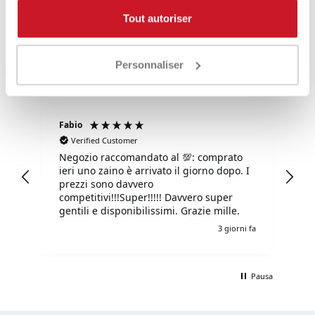
4,85
Valutazioni
Tout autoriser
3.577
Recensioni
Personnaliser
Fabio
Ma
Verified Customer
Negozio raccomandato al 💯: comprato
Tu
ieri uno zaino è arrivato il giorno dopo. I
tu
prezzi sono davvero
competitivi!!!Super!!!!! Davvero super
gentili e disponibilissimi. Grazie mille.
i fa
3 giorni fa
Pausa