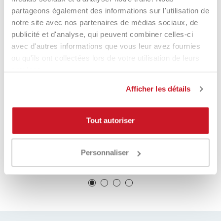
partageons également des informations sur l'utilisation de
notre site avec nos partenaires de médias sociaux, de
publicité et d'analyse, qui peuvent combiner celles-ci
avec d'autres informations que vous leur avez fournies
ou qu'ils ont collectées lors de votre utilisation de leurs
services.
Afficher les détails
Quicksand Bag Compact
Heroe's Sac Thunder Futura
Tout autoriser
Multicolor
2025
75,00 €
69,00 €
125,00 €
95,00 €
Personnaliser