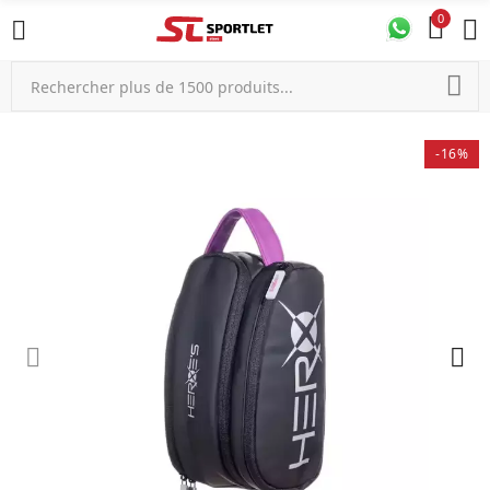
0
-16%