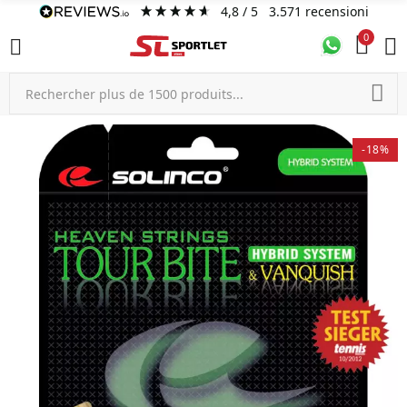
4,8
/ 5
3.571
recensioni
0
-18%