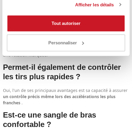
Afficher les détails
Le Solinco Tour Bite convient-il
aux personnes recherchant des
Tout autoriser
sensations fortes ?
Oui, sa
forme angulaire
contribue à générer un fort effet de
Personnaliser
rotation, ce qui la rend idéale pour ceux qui aiment jouer avec
une rotation marquée.
Permet-il également de contrôler
les tirs plus rapides ?
Oui, l'un de ses principaux avantages est sa capacité à assurer
un contrôle précis même lors des accélérations les plus
franches
.
Est-ce une sangle de bras
confortable ?