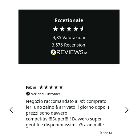
Eccezionale
4,85
Valutazioni
3.576
Recensioni
Fabio
Ma
Verified Customer
Negozio raccomandato al 💯: comprato
Tu
ieri uno zaino è arrivato il giorno dopo. I
tu
prezzi sono davvero
competitivi!!!Super!!!!! Davvero super
gentili e disponibilissimi. Grazie mille.
 ago
10 ore fa