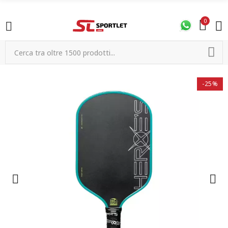
0
-25%