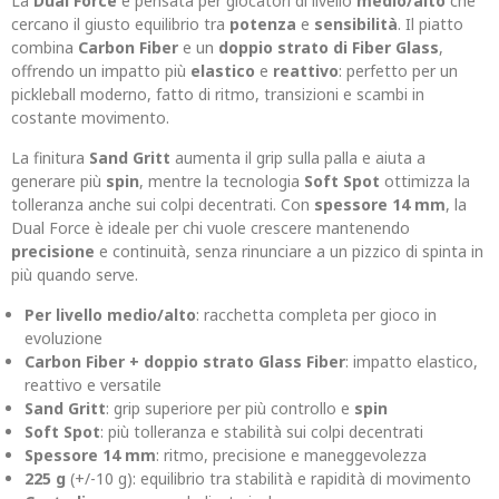
La
Dual Force
è pensata per giocatori di livello
medio/alto
che
cercano il giusto equilibrio tra
potenza
e
sensibilità
. Il piatto
combina
Carbon Fiber
e un
doppio strato di Fiber Glass
,
offrendo un impatto più
elastico
e
reattivo
: perfetto per un
pickleball moderno, fatto di ritmo, transizioni e scambi in
costante movimento.
La finitura
Sand Gritt
aumenta il grip sulla palla e aiuta a
generare più
spin
, mentre la tecnologia
Soft Spot
ottimizza la
tolleranza anche sui colpi decentrati. Con
spessore 14 mm
, la
Dual Force è ideale per chi vuole crescere mantenendo
precisione
e continuità, senza rinunciare a un pizzico di spinta in
più quando serve.
Per livello medio/alto
: racchetta completa per gioco in
evoluzione
Carbon Fiber + doppio strato Glass Fiber
: impatto elastico,
reattivo e versatile
Sand Gritt
: grip superiore per più controllo e
spin
Soft Spot
: più tolleranza e stabilità sui colpi decentrati
Spessore 14 mm
: ritmo, precisione e maneggevolezza
225 g
(+/-10 g): equilibrio tra stabilità e rapidità di movimento