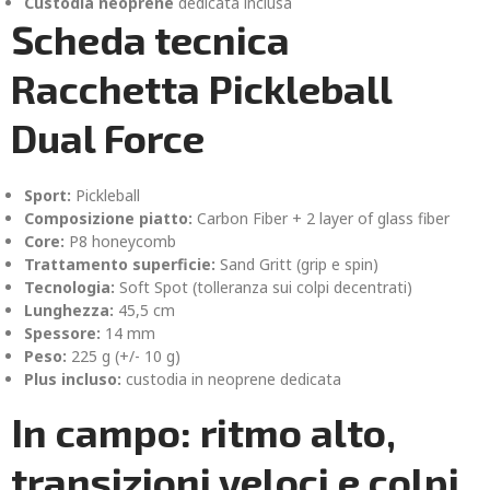
Custodia neoprene
dedicata inclusa
Scheda tecnica
Racchetta Pickleball
Dual Force
Sport:
Pickleball
Composizione piatto:
Carbon Fiber + 2 layer of glass fiber
Core:
P8 honeycomb
Trattamento superficie:
Sand Gritt (grip e spin)
Tecnologia:
Soft Spot (tolleranza sui colpi decentrati)
Lunghezza:
45,5 cm
Spessore:
14 mm
Peso:
225 g (+/- 10 g)
Plus incluso:
custodia in neoprene dedicata
In campo: ritmo alto,
transizioni veloci e colpi