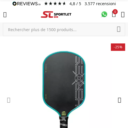
4,8
/ 5
3.577
recensioni
0
-25%