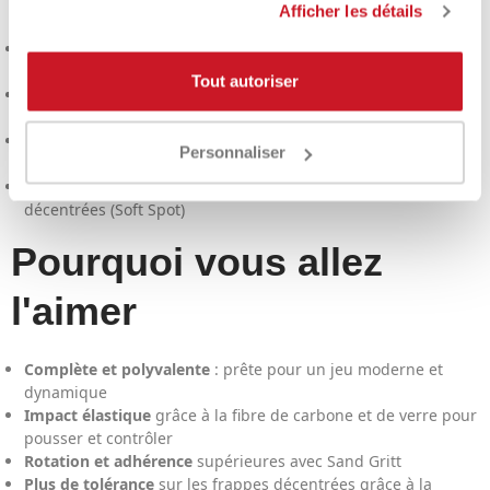
Afficher les détails
Joueurs
de niveau intermédiaire/avancé
qui souhaitent
progresser tout en conservant précision et rythme.
Tout autoriser
Ceux qui recherchent un équilibre entre
pouvoir
et
sensibilité
Ceux qui recherchent plus
d'effet
et de contrôle grâce à la
Personnaliser
finition Sand Gritt
Ceux qui apprécient une raquette tolérante aux frappes
décentrées (Soft Spot)
Pourquoi vous allez
l'aimer
Complète et polyvalente
: prête pour un jeu moderne et
dynamique
Impact élastique
grâce à la fibre de carbone et de verre pour
pousser et contrôler
Rotation et adhérence
supérieures avec Sand Gritt
Plus de tolérance
sur les frappes décentrées grâce à la