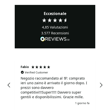
Eccezionale
4,85
Valutazioni
3.577
Recensioni
Fabio
Ma
Verified Customer
Negozio raccomandato al 💯: comprato
Tu
ieri uno zaino è arrivato il giorno dopo. I
tu
prezzi sono davvero
competitivi!!!Super!!!!! Davvero super
gentili e disponibilissimi. Grazie mille.
o fa
1 giorno fa