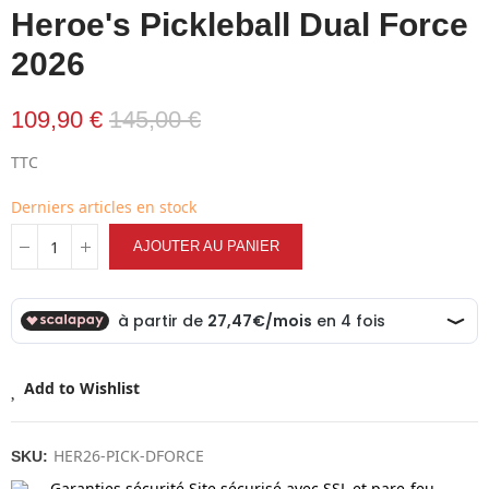
Heroe's Pickleball Dual Force
2026
109,90 €
145,00 €
TTC
Derniers articles en stock
AJOUTER AU PANIER
Add to Wishlist
HER26-PICK-DFORCE
SKU:
Garanties sécurité
Site sécurisé avec SSL et pare-feu