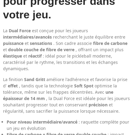
pour progresser dans
votre jeu.
La
Dual Force
est conçue pour les joueurs
intermédiaires/avancés
recherchant le juste équilibre entre
puissance
et
sensations
. Son cadre associe
fibre de carbone
et
double couche de fibre de verre
, offrant un impact plus
élastique
et
réactif
: idéal pour le pickleball moderne,
caractérisé par le rythme, les transitions et les échanges
dynamiques.
La finition
Sand Gritt
améliore l'adhérence et favorise la prise
d'
effet
, tandis que la technologie
Soft Spot
optimise la
tolérance, même sur les frappes décentrées. Avec
une
épaisseur de 14 mm
, la Dual Force est idéale pour les joueurs
souhaitant progresser tout en conservant
précision
et
régularité, sans sacrifier la puissance lorsque nécessaire.
Pour niveau intermédiaire/avancé
: raquette complète pour
un jeu en évolution
Fibre de carbone + fibre de verre double couche
: impact