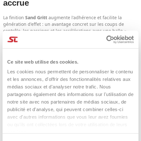
accrue
La finition
Sand Gritt
augmente l'adhérence et facilite la
génération d'effet : un avantage concret sur les coups de
contrôle, les passings et les accélérations avec une balle «
travaillée ».
Point faible : Plus de tolérance sur
les frappes décentrées
Ce site web utilise des cookies.
Les cookies nous permettent de personnaliser le contenu
La technologie
Soft Spot
optimise la réponse lorsque le contact
et les annonces, d'offrir des fonctionnalités relatives aux
n'est pas parfaitement centré, vous aidant ainsi à maintenir
médias sociaux et d'analyser notre trafic. Nous
votre direction et votre stabilité même dans des situations
partageons également des informations sur l'utilisation de
difficiles.
notre site avec nos partenaires de médias sociaux, de
À qui s'adresse la
publicité et d'analyse, qui peuvent combiner celles-ci
avec d'autres informations que vous leur avez fournies
raquette de pickleball
ou qu'ils ont collectées lors de votre utilisation de leurs
services.
Dual Force ?