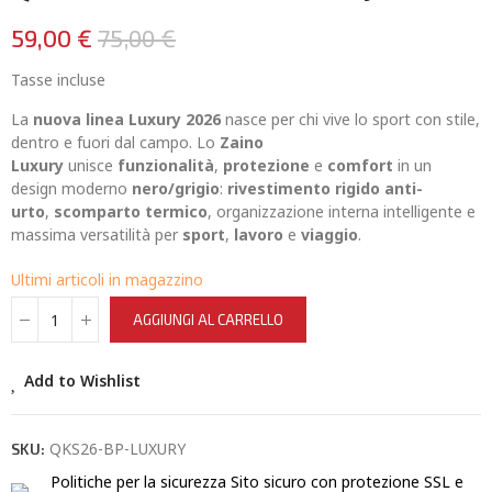
59,00 €
75,00 €
Tasse incluse
La
nuova linea Luxury 2026
nasce per chi vive lo sport con stile,
dentro e fuori dal campo. Lo
Zaino
Luxury
unisce
funzionalità
,
protezione
e
comfort
in un
design moderno
nero/grigio
:
rivestimento rigido anti-
urto
,
scomparto termico
, organizzazione interna intelligente e
massima versatilità per
sport
,
lavoro
e
viaggio
.
Ultimi articoli in magazzino
AGGIUNGI AL CARRELLO
Add to Wishlist
QKS26-BP-LUXURY
SKU:
Politiche per la sicurezza
Sito sicuro con protezione SSL e