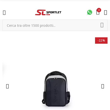
0
-22%