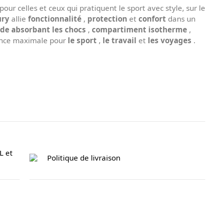
our celles et ceux qui pratiquent le sport avec style, sur le
ury
allie
fonctionnalité
,
protection
et
confort
dans un
ide absorbant les chocs
,
compartiment isotherme
,
lence maximale pour
le sport
,
le travail
et
les voyages
.
L et
Politique de livraison