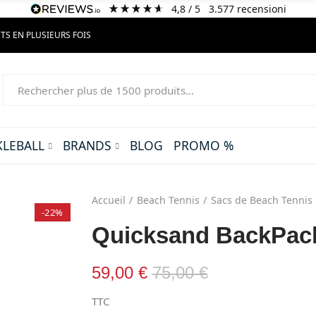
4,8
/ 5
3.577
recensioni
TS EN PLUSIEURS FOIS
KLEBALL
BRANDS
BLOG
PROMO %
Accueil
Beach Tennis
Sacs de Beach Tennis
-22%
Quicksand BackPac
59,00 €
75,00 €
TTC