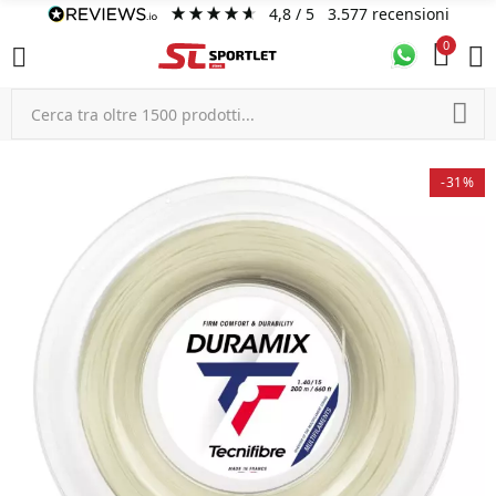
4,8
/ 5
3.577
recensioni
0
-31%