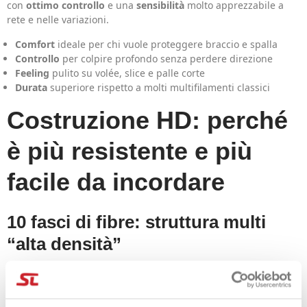
con
ottimo controllo
e una
sensibilità
molto apprezzabile a
rete e nelle variazioni.
Comfort
ideale per chi vuole proteggere braccio e spalla
Controllo
per colpire profondo senza perdere direzione
Feeling
pulito su volée, slice e palle corte
Durata
superiore rispetto a molti multifilamenti classici
Costruzione HD: perché
è più resistente e più
facile da incordare
10 fasci di fibre: struttura multi
“alta densità”
La costruzione a
10 fasci
composti da molteplici fibre migliora
la consistenza della risposta, aumentando stabilità e tenuta nel
tempo.