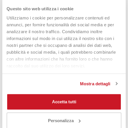
Questo sito web utilizza i cookie
Poliuretano rinforzato con
Utilizziamo i cookie per personalizzare contenuti ed
poliestere: mix comfort +
annunci, per fornire funzionalità dei social media e per
resistenza
analizzare il nostro traffico. Condividiamo inoltre
informazioni sul modo in cui utilizza il nostro sito con i
Il
poliuretano
contribuisce a comfort e sensibilità, mentre le
nostri partner che si occupano di analisi dei dati web,
fibre di
poliestere
rinforzano la struttura per una migliore
pubblicità e social media, i quali potrebbero combinarle
resistenza.
con altre informazioni che ha fornito loro o che hanno
Rivestimento in silicone:
raccolto dal suo utilizzo dei loro servizi.
scorrevolezza e durata
Mostra dettagli
Il
rivestimento in silicone
facilita l’incordatura e migliora la
scorrevolezza tra le corde, contribuendo a comfort e durata
complessiva.
Accetta tutti
Per chi è la Tecnifibre
Personalizza
Duramix HD