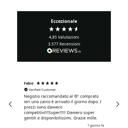
Eccezionale
4,85
Valutazioni
3.577
Recensioni
Fabio
Ma
Verified Customer
Negozio raccomandato al 💯: comprato
Tu
ieri uno zaino è arrivato il giorno dopo. I
tu
prezzi sono davvero
competitivi!!!Super!!!!! Davvero super
gentili e disponibilissimi. Grazie mille.
e fa
1 giorno fa