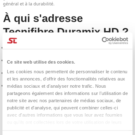
général et à la durabilité.
À qui s'adresse
Tecnifibre Duramix HD ?
Les joueurs qui recherchent
confort
et
sensations
sans
sacrifier le contrôle
Qui souhaite un multifilament plus
résistant
qu'un
Ce site web utilise des cookies.
multifilament traditionnel ?
Les cookies nous permettent de personnaliser le contenu
Compétiteurs de club recherchant des performances stables
et les annonces, d'offrir des fonctionnalités relatives aux
et une chaîne « complète ».
Cordes et clubs :
bobine de 200 m
pour une gestion
médias sociaux et d'analyser notre trafic. Nous
économique et une continuité
partageons également des informations sur l'utilisation de
notre site avec nos partenaires de médias sociaux, de
Pourquoi vous allez
publicité et d'analyse, qui peuvent combiner celles-ci
avec d'autres informations que vous leur avez fournies
l'aimer
ou qu'ils ont collectées lors de votre utilisation de leurs
services.