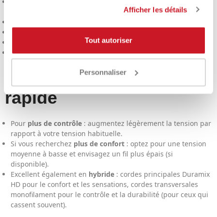
Multi-renforcé
: confort et résistance dans une même
Afficher les détails
configuration
Excellente maîtrise
et sensations précises
Enfilage facilité
grâce au revêtement en silicone
Tout autoriser
Haute durabilité
pour la catégorie
200 m
: idéal si vous enchaînez souvent les lignes
Conseils de cordage
Personnaliser
rapide
Pour
plus de contrôle
: augmentez légèrement la tension par
rapport à votre tension habituelle.
Si vous recherchez
plus de confort
: optez pour une tension
moyenne à basse et envisagez un fil plus épais (si
disponible).
Excellent également en
hybride
: cordes principales Duramix
HD pour le confort et les sensations, cordes transversales
monofilament pour le contrôle et la durabilité (pour ceux qui
cassent souvent).