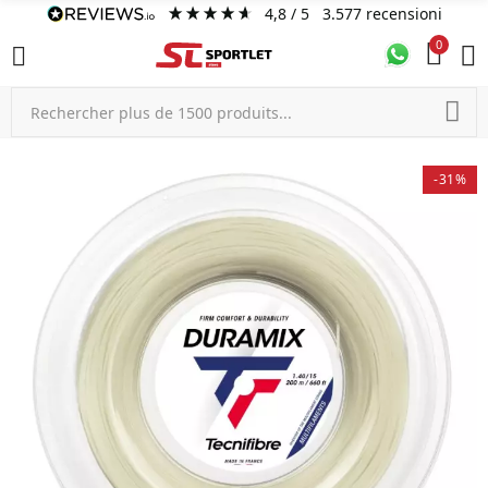
4,8
/ 5
3.577
recensioni
0
-31%