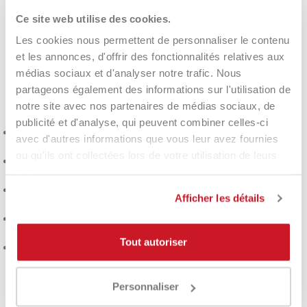
Ce site web utilise des cookies.
La raquette
Adidas Cross IT Light Pro EDT 2026
est
Les cookies nous permettent de personnaliser le contenu
recommandée aux joueurs de niveau intermédiaire à avancé
et les annonces, d'offrir des fonctionnalités relatives aux
recherchant une raquette légère, rapide et polyvalente. Elle
médias sociaux et d'analyser notre trafic. Nous
convient particulièrement aux joueurs appréciant un jeu
partageons également des informations sur l'utilisation de
moderne, caractérisé par un rythme élevé, des transitions
notre site avec nos partenaires de médias sociaux, de
rapides et des coups précis.
publicité et d'analyse, qui peuvent combiner celles-ci
Idéal pour ceux qui recherchent une
raquette de padel
avec d'autres informations que vous leur avez fournies
légère et performante
.
ou qu'ils ont collectées lors de votre utilisation de leurs
Idéal pour les joueurs qui recherchent plus de vitesse dans
services.
leurs mouvements.
Recommandé pour ceux qui utilisent souvent le spin, le vibro
Afficher les détails
et les bandejas.
Idéale pour ceux qui recherchent une raquette puissante
mais offrant un bon confort à l'impact.
Tout autoriser
Un excellent choix pour ceux qui recherchent une
édition
limitée Adidas
avec un coffret inclus.
Personnaliser
Caractéristiques