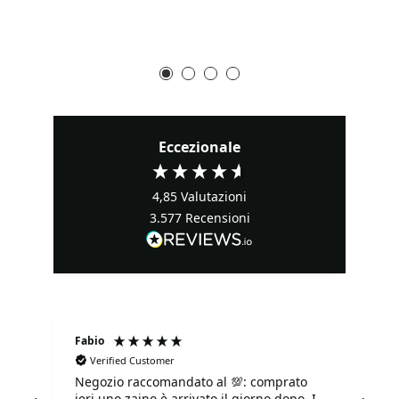
Eccezionale
4,85
Valutazioni
3.577
Recensioni
Fabio
Ma
Verified Customer
Negozio raccomandato al 💯: comprato
Tu
ieri uno zaino è arrivato il giorno dopo. I
tu