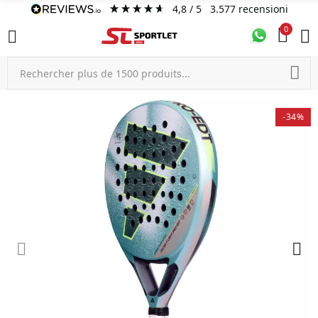
4,8
/ 5
3.577
recensioni
0
-34%