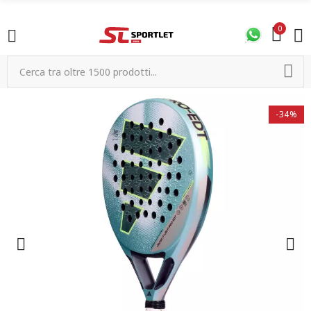
0
-34%