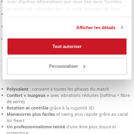
Pour ceux qui recherchent une raquette
légère et maniable
avec d'autres informations que vous leur avez fournies
avec un lâcher de balle facile
ou qu'ils ont collectées lors de votre utilisation de leurs
Ceux qui souhaitent un jeu
équilibré
entre contrôle et
services.
puissance
Pour celles et ceux qui souhaitent
réduire les vibrations
et
Afficher les détails
protéger leurs articulations
Pour ceux qui aiment un design « pro » dans le style de
Paquito Navarro
, mais avec une sensation de douceur.
Tout autoriser
Pourquoi vous allez
Personnaliser
l'aimer
Polyvalent
: convient à toutes les phases du match
Confort « nuageux »
avec vibrations réduites (SoftEva + fibre
de verre)
Rotation et contrôle
grâce à la rugosité 3D
Manœuvres plus faciles
et swing plus rapide grâce au canal
Air React
Un professionnalisme teinté
d'une âme plus douce et
protectrice