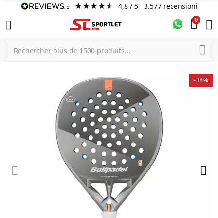
4,8
/ 5
3.577
recensioni
0
-38%