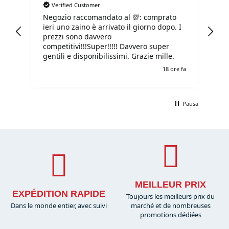
Verified Customer
Negozio raccomandato al 💯: comprato
Tu
ieri uno zaino è arrivato il giorno dopo. I
tu
prezzi sono davvero
competitivi!!!Super!!!!! Davvero super
gentili e disponibilissimi. Grazie mille.
e fa
18 ore fa
Pausa
MEILLEUR PRIX
EXPÉDITION RAPIDE
Toujours les meilleurs prix du
Dans le monde entier, avec suivi
marché et de nombreuses
promotions dédiées