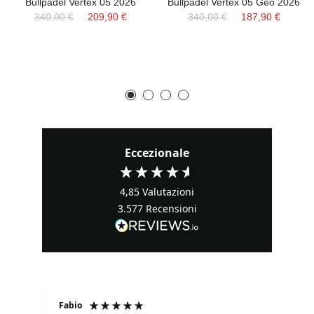
Bullpadel Vertex 05 2026
Bullpadel Vertex 05 Geo 2026
340,00 €
209,90 €
340,00 €
187,90 €
Eccezionale
4,85
Valutazioni
3.577
Recensioni
Fabio
Ma