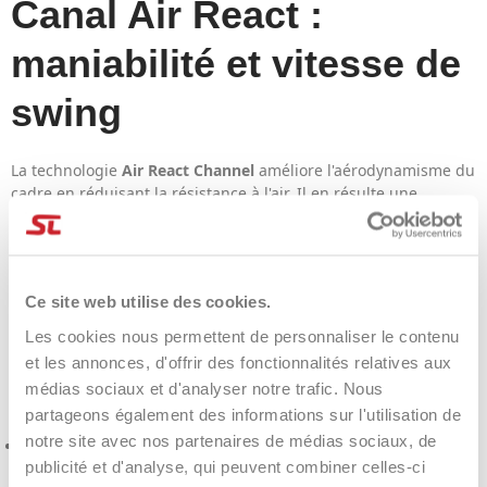
Canal Air React :
maniabilité et vitesse de
swing
La technologie
Air React Channel
améliore l'aérodynamisme du
cadre en réduisant la résistance à l'air. Il en résulte une
raquette plus maniable, offrant des transitions plus fluides et
un jeu plus dynamique, notamment au filet.
À qui s'adresse
Ce site web utilise des cookies.
Bullpadel Hack 04
Les cookies nous permettent de personnaliser le contenu
et les annonces, d'offrir des fonctionnalités relatives aux
Hybrid Cloud 2026 ?
médias sociaux et d'analyser notre trafic. Nous
partageons également des informations sur l'utilisation de
notre site avec nos partenaires de médias sociaux, de
Joueurs intermédiaires et avancés
recherchant confort et
publicité et d'analyse, qui peuvent combiner celles-ci
performance