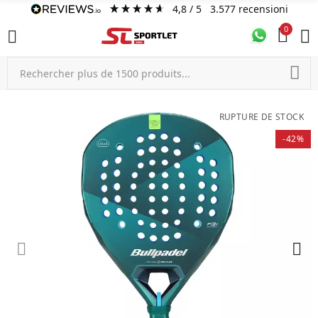
4,8
/ 5
3.577
recensioni
0
RUPTURE DE STOCK
-42%