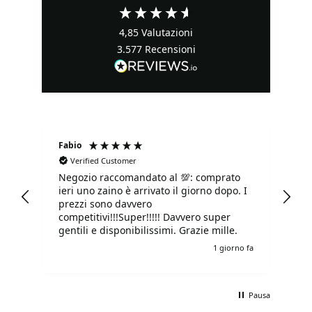
4,85
Valutazioni
3.577
Recensioni
Fabio
Ma
Verified Customer
Negozio raccomandato al 💯: comprato
Tu
ieri uno zaino è arrivato il giorno dopo. I
tu
prezzi sono davvero
competitivi!!!Super!!!!! Davvero super
gentili e disponibilissimi. Grazie mille.
o fa
1 giorno fa
Pausa