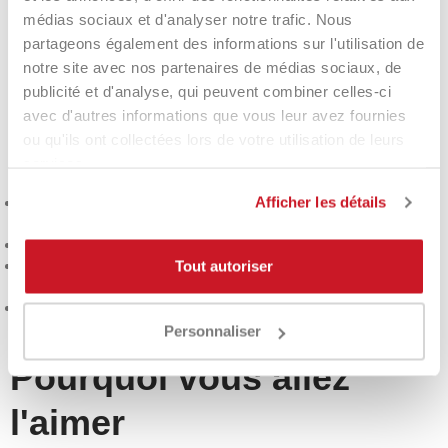
jeu et les transitions rapides.
médias sociaux et d'analyser notre trafic. Nous
partageons également des informations sur l'utilisation de
À qui s'adresse
notre site avec nos partenaires de médias sociaux, de
publicité et d'analyse, qui peuvent combiner celles-ci
Bullpadel Neuron 02
avec d'autres informations que vous leur avez fournies
Cloud 2026 ?
ou qu'ils ont collectées lors de votre utilisation de leurs
services.
Afficher les détails
Joueurs intermédiaires et avancés
recherchant confort et
contrôle
Qui souhaite une raquette facile à
manier
et à gérer
Ceux qui privilégient
la réduction des vibrations
Tout autoriser
et la
protection des articulations
Ceux qui jouent de manière
polyvalente
et recherchent la
précision dans chaque phase
Personnaliser
Pourquoi vous allez
l'aimer