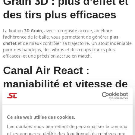
Grain 3D : plus d’effet et
des tirs plus efficaces
La finition
3D Grain,
avec sa rugosité accrue, améliore
l'adhérence de la balle, vous permettant de générer
plus
d'effet
et de mieux contrôler sa trajectoire. Un atout indéniable
pour des bandejas, des vibras et des coups francs plus
efficaces, et une précision accrue en match.
Canal Air React :
maniabilité et vitesse de
swing
La technologie
Air React Channel
intègre un canal
Ce site web utilise des cookies.
aérodynamique au cadre, réduisant la résistance à l'air et
améliorant
la vitesse
de frappe. Il en résulte une raquette
plus
Les cookies nous permettent de personnaliser le contenu
rapide
et plus maniable, idéale pour les volées, les remises en
et les annonces, d'offrir des fonctionnalités relatives aux