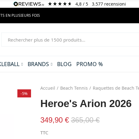
4,8
/ 5
3.577
recensioni
TS EN PLUSIEURS FOIS
KLEBALL
BRANDS
BLOG
PROMO %
Accueil
Beach Tennis
Raquettes de Beach T
-5%
Heroe's Arion 2026
349,90 €
365,00 €
TTC