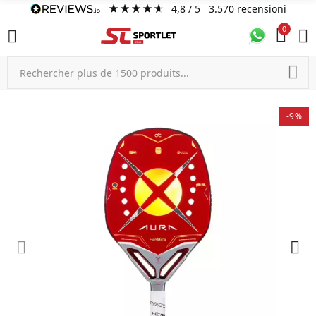
4,8
/ 5
3.570
recensioni
0
-9%