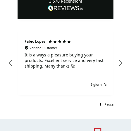
3.570
Recensioni
Fabio Lopes
Se
Verified Customer
It is always a pleasure buying your
Tu
products. Excellent service and very fast
co
shipping. Many thanks 🚀
e fa
6 giorni fa
Pausa