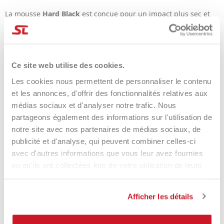
La mousse
Hard Black
est conçue pour un impact plus sec et
plus précis, idéale pour les phases de haute intensité et les tirs
nécessitant une direction précise.
Épaisseur de 22 mm : vitesse et
Ce site web utilise des cookies.
direction même pour les prises de
Les cookies nous permettent de personnaliser le contenu
vue techniques
et les annonces, d'offrir des fonctionnalités relatives aux
médias sociaux et d'analyser notre trafic. Nous
Le profil
de 22 mm
est un élément clé de la conception : il
partageons également des informations sur l'utilisation de
permet de maintenir la vitesse et la direction lors de l'exécution
notre site avec nos partenaires de médias sociaux, de
de coups techniques, en transition ou sous pression.
publicité et d'analyse, qui peuvent combiner celles-ci
À qui s'adresse la série
avec d'autres informations que vous leur avez fournies
ou qu'ils ont collectées lors de votre utilisation de leurs
de coaching Hero's Aura
services.
2026 ?
Afficher les détails