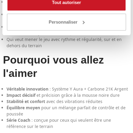
Entraîneurs
et joueurs expérimentés à la recherche d'un outil
Tout autoriser
haut de gamme, stable et fiable
Ceux qui recherchent un équilibre entre
puissance
,
contrôle
et
sensibilité
Personnaliser
Pour ceux qui apprécient un impact
puissant
et un retour
d'information « professionnel » (Carbone 21K + Noir dur)
Qui veut mener le jeu avec rythme et régularité, sur et en
dehors du terrain
Pourquoi vous allez
l'aimer
Véritable innovation
: Système Y Aura + Carbone 21K Argent
Impact décisif
et précision grâce à la mousse noire dure
Stabilité et confort
avec des vibrations réduites
Équilibre moyen
pour un mélange parfait de contrôle et de
poussée
Série Coach
: conçue pour ceux qui veulent être une
référence sur le terrain