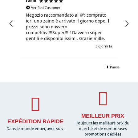
Fabio
Ma
Verified Customer
Negozio raccomandato al 💯: comprato
Tu
ieri uno zaino è arrivato il giorno dopo. I
tu
prezzi sono davvero
competitivi!!!Super!!!!! Davvero super
gentili e disponibilissimi. Grazie mille.
i fa
3 giorni fa
Pausa
MEILLEUR PRIX
EXPÉDITION RAPIDE
Toujours les meilleurs prix du
Dans le monde entier, avec suivi
marché et de nombreuses
promotions dédiées