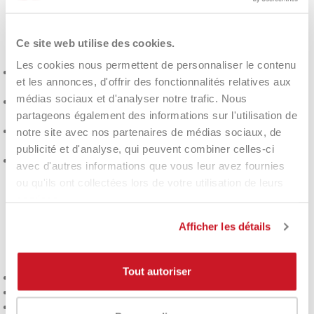
À qui est-il recommandé
?
Ce site web utilise des cookies.
Les cookies nous permettent de personnaliser le contenu
Pour les joueurs offensifs
qui recherchent une raquette
et les annonces, d'offrir des fonctionnalités relatives aux
agressive et performante
médias sociaux et d'analyser notre trafic. Nous
Pour ceux qui recherchent
un impact solide
et des tirs plus
partageons également des informations sur l'utilisation de
incisifs (3K Carbon)
Pour ceux qui recherchent
stabilité
et confort même en cas
notre site avec nos partenaires de médias sociaux, de
d'effort intense (Le système Bull)
publicité et d'analyse, qui peuvent combiner celles-ci
Pour ceux qui aiment la variété avec
des effets
et des
avec d'autres informations que vous leur avez fournies
trajectoires contrôlées (3D Spin)
ou qu'ils ont collectées lors de votre utilisation de leurs
services.
Pourquoi vous allez
Afficher les détails
l'aimer
Tout autoriser
Raquette « Command »
pour un jeu offensif
Stabilité et vibrations réduites
grâce au système Bull
Carbone 3K
pour la résistance et la puissance