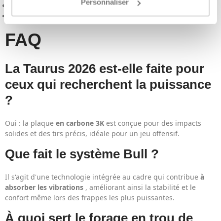
Personnaliser
Impact uniforme
sur toute la plaque grâce aux Bull Holes
Rotation et précision
avec la rotation 3D
FAQ
La Taurus 2026 est-elle faite pour
ceux qui recherchent la puissance
?
Oui : la plaque
en carbone 3K
est conçue pour des impacts
solides et des tirs précis, idéale pour un jeu offensif.
Que fait le système Bull ?
Il s'agit d'une technologie intégrée au cadre qui contribue
à
absorber les vibrations
, améliorant ainsi la stabilité et le
confort même lors des frappes les plus puissantes.
À quoi sert le forage en trou de