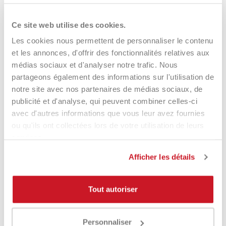
puissante ou également pratique ?
Ce site web utilise des cookies.
En plus de sa puissance, cette raquette offre également
une
excellente maniabilité et une grande précision
, grâce à un
Les cookies nous permettent de personnaliser le contenu
équilibre parfait entre poids et équilibre.
et les annonces, d'offrir des fonctionnalités relatives aux
médias sociaux et d'analyser notre trafic. Nous
Qu'apporte la plaque multi-trous ?
partageons également des informations sur l'utilisation de
notre site avec nos partenaires de médias sociaux, de
La
plaque multi-trous
contribue à améliorer les performances
publicité et d'analyse, qui peuvent combiner celles-ci
globales de la raquette, favorisant le contrôle et la qualité de
avec d'autres informations que vous leur avez fournies
l'impact.
ou qu'ils ont collectées lors de votre utilisation de leurs
Quel style de jeu l'ENIGMA 2026
services.
améliore-t-elle ?
Afficher les détails
C'est une pelle idéale pour un
jeu offensif
, convenant à ceux
qui aiment pousser et maintenir une pression constante sur
Tout autoriser
l'adversaire.
Personnaliser