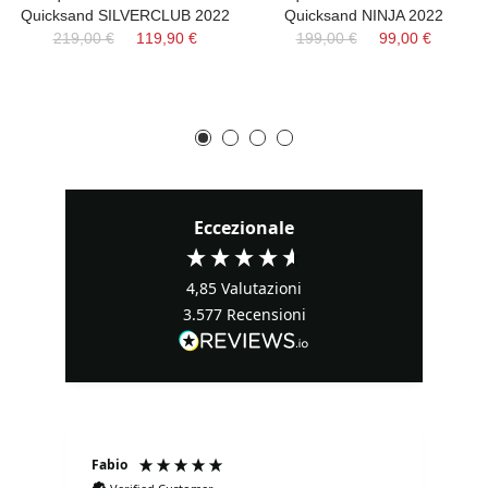
Quicksand SILVERCLUB 2022
Quicksand NINJA 2022
219,00 €
119,90 €
199,00 €
99,00 €
Eccezionale
4,85
Valutazioni
3.577
Recensioni
Fabio
Ma