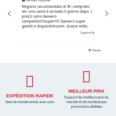
Verified Customer
Negozio raccomandato al 💯: comprato
Tu
ieri uno zaino è arrivato il giorno dopo. I
tu
prezzi sono davvero
competitivi!!!Super!!!!! Davvero super
gentili e disponibilissimi. Grazie mille.
i fa
2 giorni fa
Pausa
MEILLEUR PRIX
EXPÉDITION RAPIDE
Toujours les meilleurs prix du
Dans le monde entier, avec suivi
marché et de nombreuses
promotions dédiées