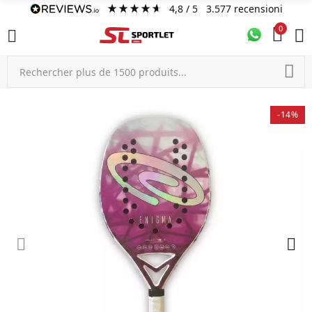
4,8
/ 5
3.577
recensioni
0
-14%