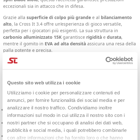
eccezionali sia in attacco che in difesa.
Grazie alla
superficie di colpo più grande
e al
bilanciamento
alto
, la Cross It 3.4 offre un’esperienza di gioco versatile,
perfetta per i giocatori più esigenti. La sua struttura in
carbonio alluminizzato 15K
garantisce
rigidità
e
durata
,
mentre il gomito in
EVA ad alta densità
assicura una resa della
palla potente e precisa.
Caratteristiche e
tecnologie della Adidas
Questo sito web utilizza i cookie
Cross It 3.4 2025
Utilizziamo i cookie per personalizzare contenuti ed
annunci, per fornire funzionalità dei social media e per
analizzare il nostro traffico. Condividiamo inoltre
Dynamic Air Flow
: Riduce la resistenza all’aria per migliorare
informazioni sul modo in cui utilizza il nostro sito con i
la manovrabilità.
nostri partner che si occupano di analisi dei dati web,
Spin Blade Mold
: Rilievo 3D per un maggiore controllo e
effetti nei colpi.
pubblicità e social media, i quali potrebbero combinarle
11 Thirteen Holes
: Disposizione unica dei fori per rigidità,
con altre informazioni che ha fornito loro o che hanno