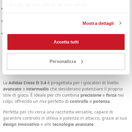
potenza e durata.
raccolto dal suo utilizzo dei loro servizi.
Carbonio Alluminizzato 15K
: Migliora la rigidità, precisione e
durata della racchetta.
Gomito EVA ad alta densità
: Fornisce potenza e comfort nei
Mostra dettagli
colpi.
Parte della
collezione Adidas 2025
, focalizzata su prestazioni
di alto livello.
Accetta tutti
Per chi è l'Adidas Cross
Personalizza
It 3.4 2025?
La
Adidas Cross It 3.4
è progettata per i giocatori di livello
avanzato
o
intermedio
che desiderano potenziare il proprio
stile di gioco. È ideale per chi combina
precisione
e
forza
nei
colpi, offrendo un mix perfetto di
controllo
e
potenza
.
Perfetta per chi cerca una racchetta versatile, capace di
garantire controllo in difesa e potenza in attacco, grazie al suo
design innovativo
e alle
tecnologie avanzate
.