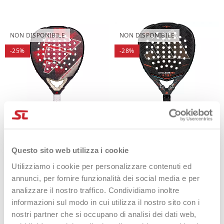
NON DISPONIBILE
NON DISPONIBILE
-25%
-28%
Adidas Metalbone Pro Edt
Adidas Metalbone HRD+ 2026
2026
399,90 €
289,90 €
Questo sito web utilizza i cookie
425,00 €
319,95 €
Utilizziamo i cookie per personalizzare contenuti ed
EXTRA 10% ON
annunci, per fornire funzionalità dei social media e per
CHECKOUT
analizzare il nostro traffico. Condividiamo inoltre
informazioni sul modo in cui utilizza il nostro sito con i
nostri partner che si occupano di analisi dei dati web,
NON DISPONIBILE
NON DISPONIBILE