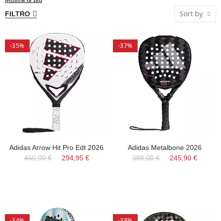
Sort by
FILTRO
-35%
-37%
Adidas Arrow Hit Pro Edt 2026
Adidas Metalbone 2026
450,00 €
294,95 €
389,00 €
245,90 €
-34%
-38%