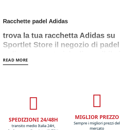
Racchette padel Adidas
trova la tua racchetta Adidas su
Sportlet Store il negozio di padel
online con materiale disponibile in
READ MORE
Italia.
Per gli appassionati di padel che cercano un'eccellente
equipaggiamento per le partite che giocano, Sportlet Store
offre una vasta gamma di racchette di padel Adidas. Offrendo
la qualità e tecnologia che Adidas è conosciuta in tutto il
mondo e designed per consentire ai giocatori di dare il meglio
in campo. Sia che tu sia un principiante del gioco del padel o
un vero professionista, puoi trovare la racchetta perfetta per te
MIGLIOR PREZZO
SPEDIZIONI 24/48H
tra la vasta gamma di racchette di padel adidas tra cui
Sempre i migliori prezzi del
scegliere nello store online di Sportlet. Con le ultime racchette
transito medio Italia 24H,
mercato