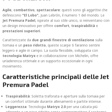
Agile
,
combattivo
,
spettacolare
: questi sono gli aggettivi che
definiscono
"El Lobo"
, Juan Lebrón, il numero 1 del mondo. Le
Jet Premura Padel
, ispirate al suo stile unico, si reinventano con
un design innovativo per offrire
comfort
,
traspirabilità
e
prestazioni superiori
.
Caratterizzate da
due grandi finestre di ventilazione
sulla
tomaia e un
peso ridotto
, queste scarpe ti faranno sentire
leggero e agile in campo. La suola flessibile, sviluppata con
tecnologia Matryx
e in collaborazione con Michelin, offre
un’aderenza ottimale e un supporto eccezionale in ogni
movimento.
Caratteristiche principali delle Jet
Premura Padel
Traspirabilità
: Soletta traforata e aperture sulla tomaia per
un comfort ottimale durante allenamenti e partite intense.
Leggerezza
: Tecnologia
Matryx 2.0
per una calzata più
aderente e un peso ridotto senza compromettere il sostegno.